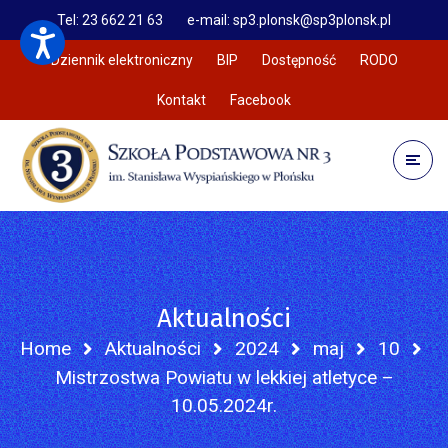
Tel: 23 662 21 63
e-mail: sp3.plonsk@sp3plonsk.pl
Dziennik elektroniczny
BIP
Dostępność
RODO
Kontakt
Facebook
Aktualności
Home
Aktualności
2024
maj
10
Mistrzostwa Powiatu w lekkiej atletyce –
10.05.2024r.