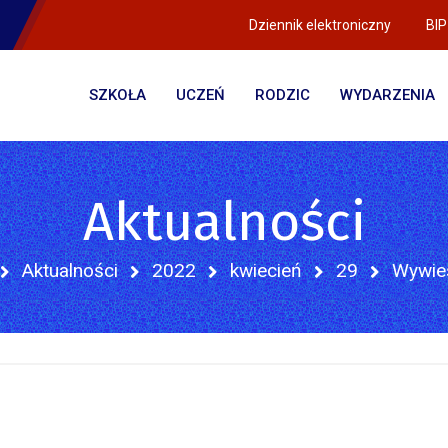
Dziennik elektroniczny
BIP
SZKOŁA
UCZEŃ
RODZIC
WYDARZENIA
Aktualności
Aktualności
2022
kwiecień
29
Wywieś